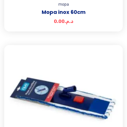
mopa
Mopa inox 60cm
0.00
د.م.
Add t