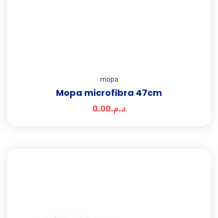
mopa
Mopa microfibra 47cm
0.00
د.م.
Add t