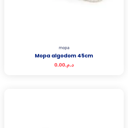
mopa
Mopa algodom 45cm
0.00
د.م.
Add t