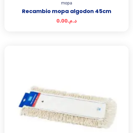
mopa
Recambio mopa algodon 45cm
0.00
د.م.
Add t