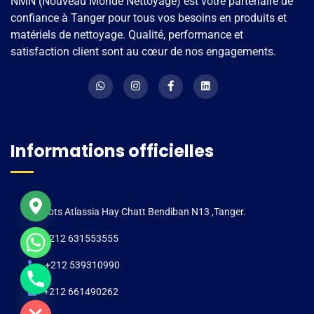
NMN (Nouveau Monde Nettoyage) est votre partenaire de
confiance à Tanger pour tous vos besoins en produits et
matériels de nettoyage. Qualité, performance et
satisfaction client sont au cœur de nos engagements.
Informations officielles
Lots Atlassia Hay Chatt Bendiban N13 ,Tanger.
+212 631553555
+212 539310990
e chaty
+212 661490262