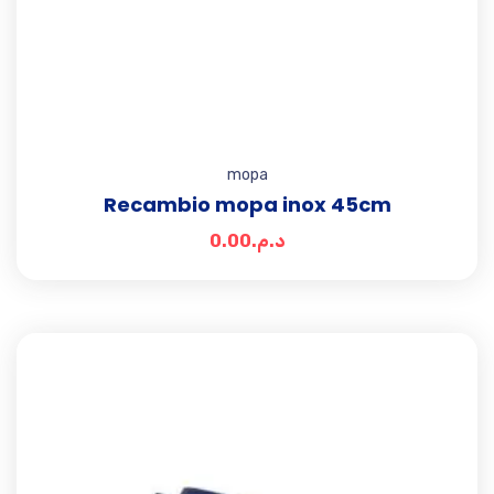
mopa
Recambio mopa inox 45cm
0.00
د.م.
Add t