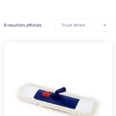
8 résultats affichés
Tri par défaut
Add t