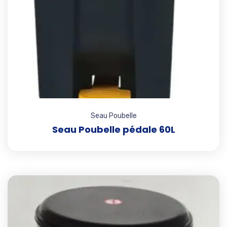
Seau Poubelle
Seau Poubelle pédale 60L
Add t