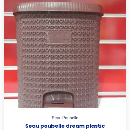
Add t
Seau Poubelle
Seau poubelle dream plastic