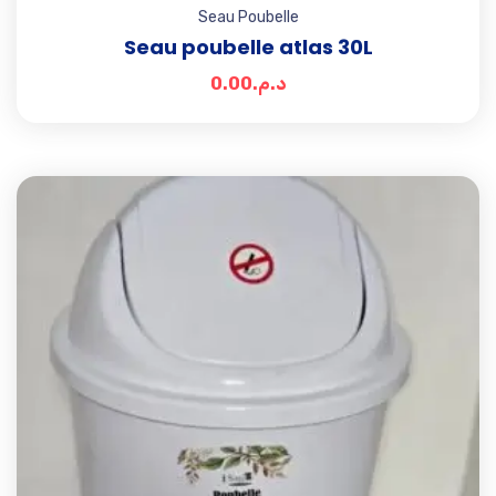
Seau Poubelle
Seau poubelle atlas 30L
0.00
د.م.
Add t