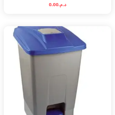
0.00
د.م.
Add t