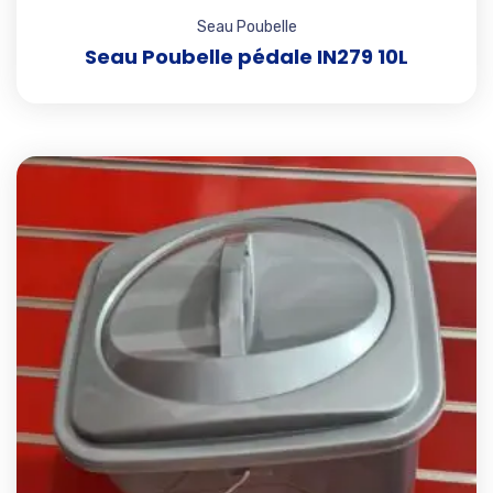
Seau Poubelle
Seau Poubelle pédale IN279 10L
Add t