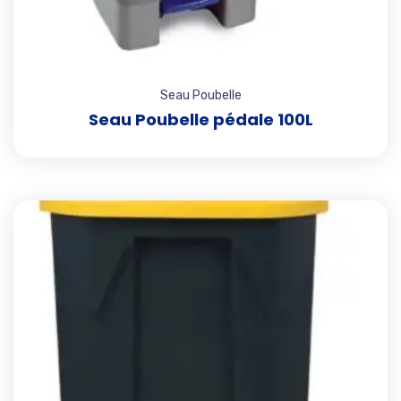
Seau Poubelle
Seau Poubelle pédale 100L
Add t