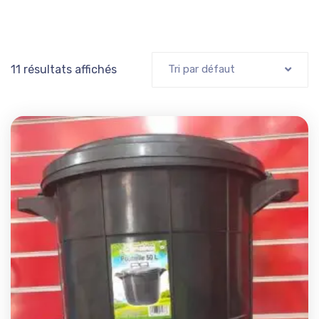
11 résultats affichés
Tri par défaut
Add t