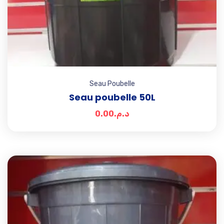
Seau Poubelle
Seau poubelle 50L
0.00
د.م.
Add t