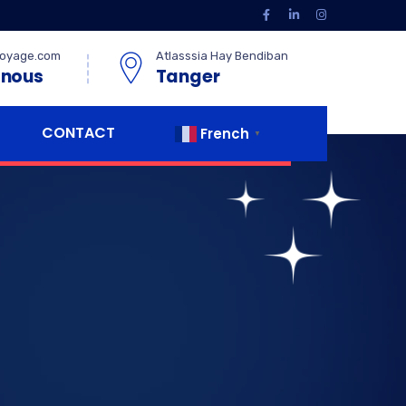
oyage.com
Atlasssia Hay Bendiban
 nous
Tanger
CONTACT
French
▼