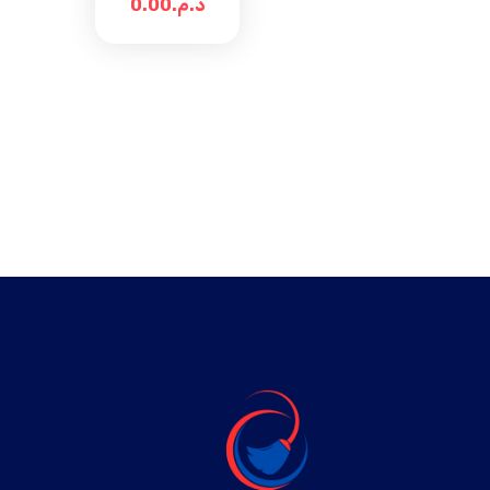
0.00
د.م.