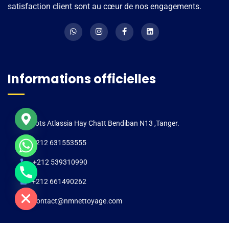
satisfaction client sont au cœur de nos engagements.
Informations officielles
Lots Atlassia Hay Chatt Bendiban N13 ,Tanger.
+212 631553555
+212 539310990
e chaty
+212 661490262
contact@nmnettoyage.com