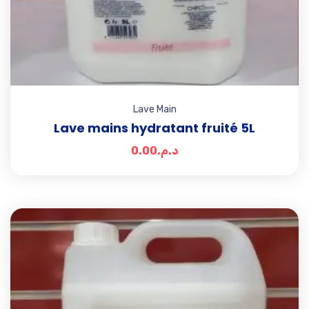
Lave Main
Lave mains hydratant fruité 5L
0.00
د.م.
Add t