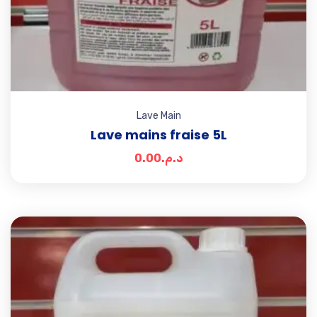
Lave Main
Lave mains fraise 5L
0.00
د.م.
Add t