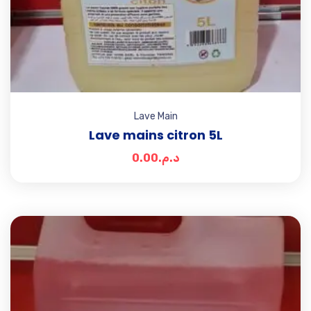
Lave Main
Lave mains citron 5L
0.00
د.م.
Add t