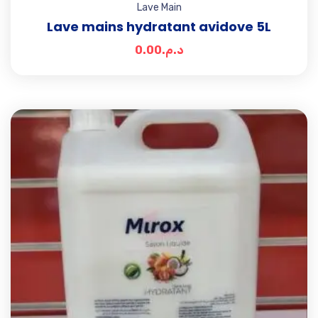
Lave Main
Lave mains hydratant avidove 5L
0.00
د.م.
Add t