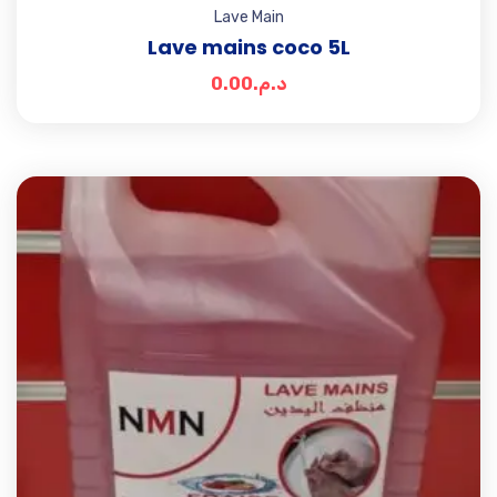
Lave Main
Lave mains coco 5L
0.00
د.م.
Add t