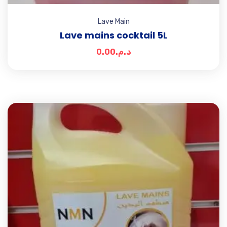
Lave Main
Lave mains cocktail 5L
0.00
د.م.
Add t