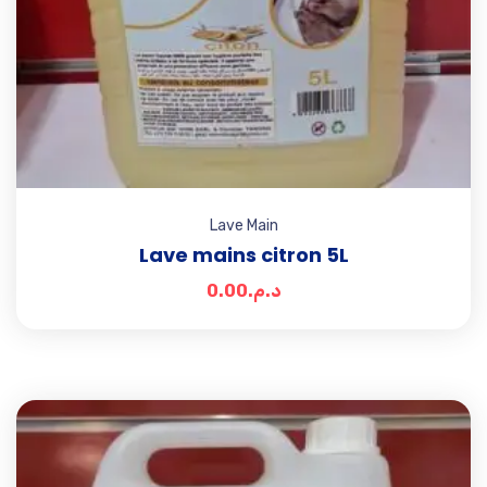
Lave Main
Lave mains citron 5L
0.00
د.م.
Add t