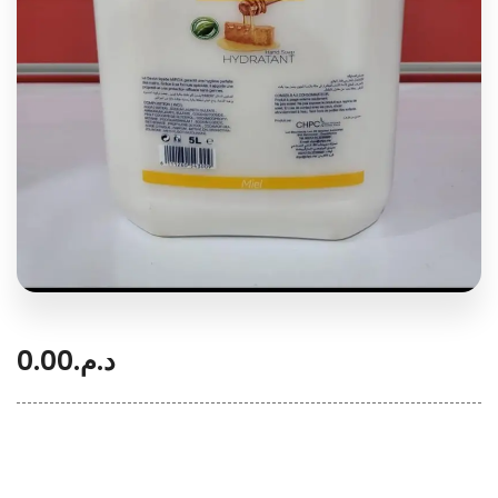
0.00
د.م.