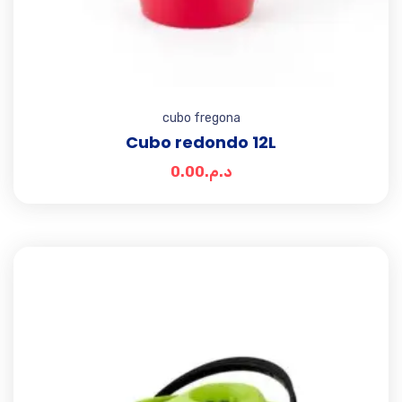
cubo fregona
Cubo redondo 12L
0.00
د.م.
Add t