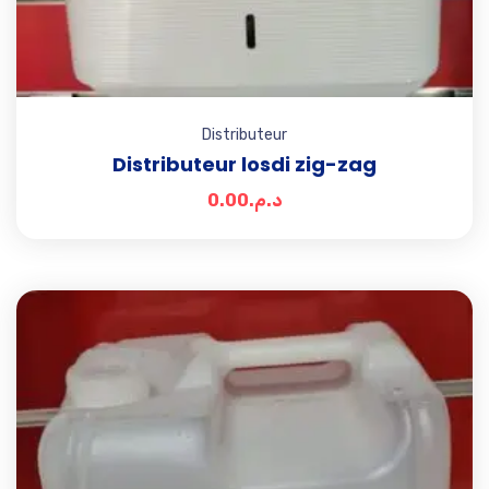
Distributeur
Distributeur losdi zig-zag
0.00
د.م.
Add t