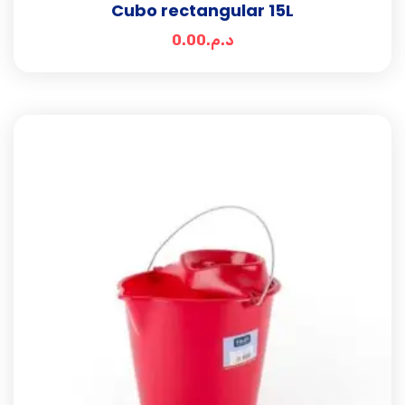
Cubo rectangular 15L
0.00
د.م.
Add t