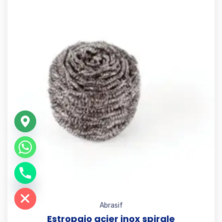
Add t
e chaty
Abrasif
Estropajo acier inox spirale