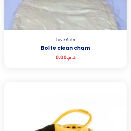
Lave Auto
Boîte clean cham
0.00
د.م.
Add t