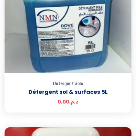
Détergent Sole
Détergent sol & surfaces 5L
0.00
د.م.