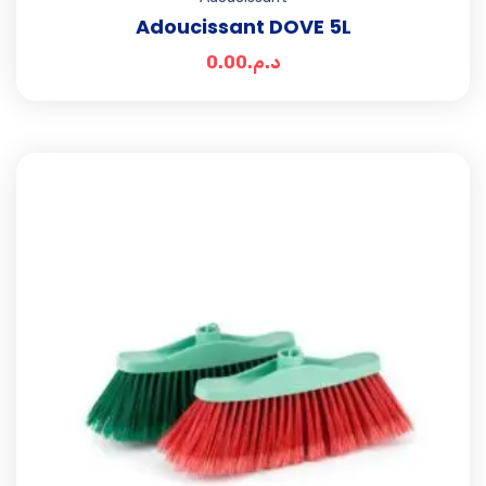
Adoucissant DOVE 5L
0.00
د.م.
Add t