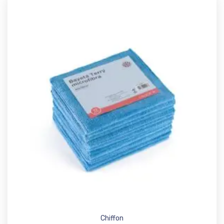
Add t
Chiffon