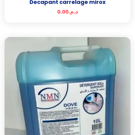
Decapant carrelage mirox
0.00
د.م.
Add t