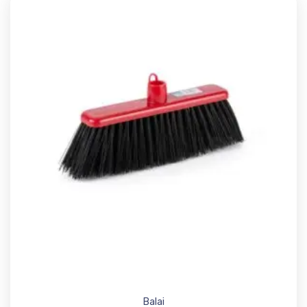
Add t
Balai