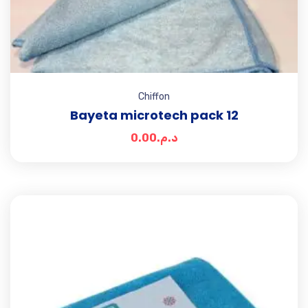
Chiffon
Bayeta microtech pack 12
0.00
د.م.
Add t