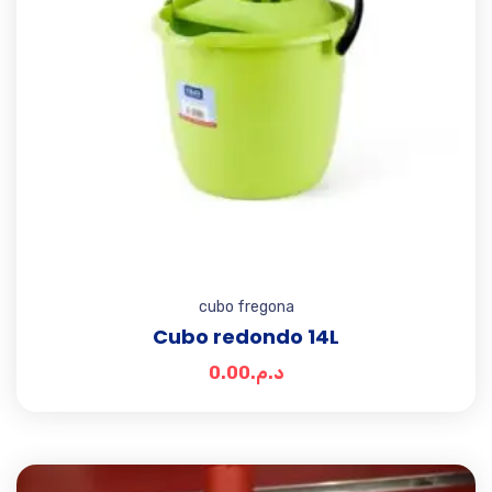
cubo fregona
Cubo redondo 14L
0.00
د.م.