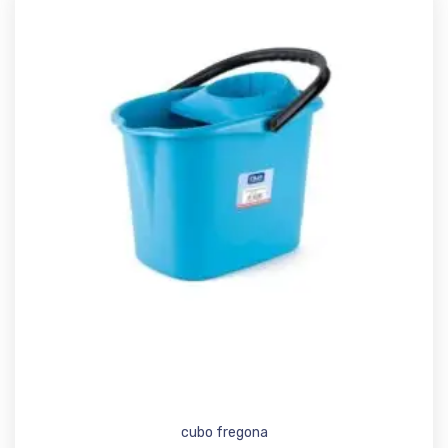
Add t
cubo fregona