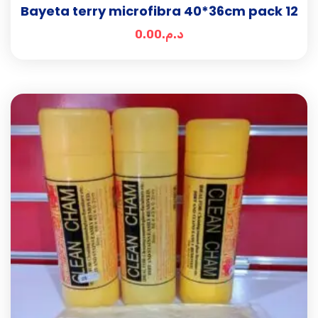
Bayeta terry microfibra 40*36cm pack 12
0.00
د.م.
Add t