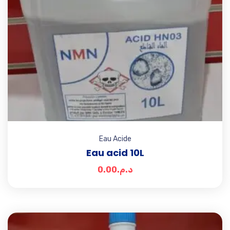
Eau Acide
Eau acid 10L
0.00
د.م.