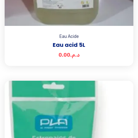
Eau Acide
Eau acid 5L
0.00
د.م.
Add t