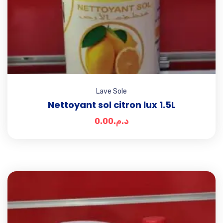
Lave Sole
Nettoyant sol citron lux 1.5L
0.00
د.م.
Add t