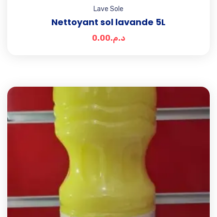
Lave Sole
Nettoyant sol lavande 5L
0.00
د.م.
Add t