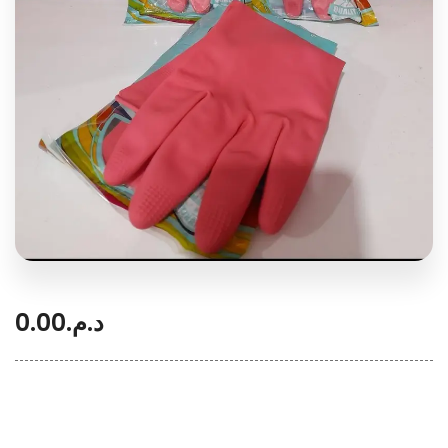
0.00
د.م.