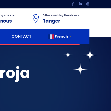
oyage.com
Atlasssia Hay Bendiban
 nous
Tanger
CONTACT
French
▼
roja