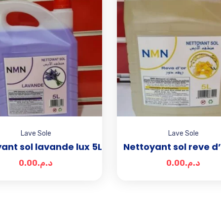
Add to wishlist
Lave Sole
Lave Sole
ant sol lavande lux 5L
Nettoyant sol reve d’
0.00
د.م.
0.00
د.م.