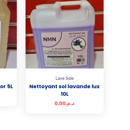
Add to wishlist
Add to wishlist
Lave Sole
or 5L
Nettoyant sol lavande lux
10L
0.00
د.م.