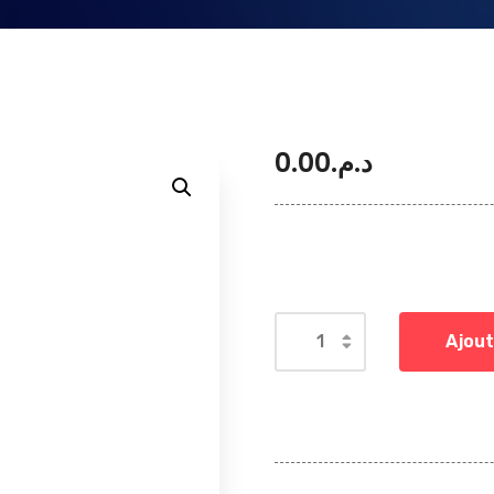
0.00
د.م.
Ajout