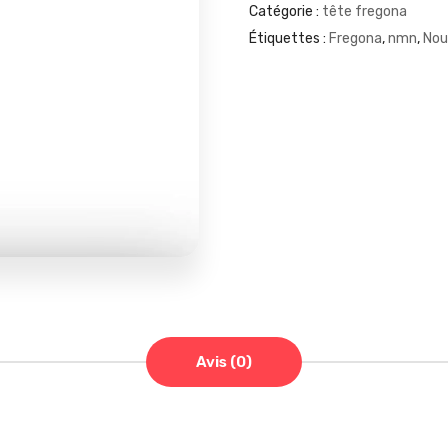
Catégorie :
tête fregona
Étiquettes :
Fregona
,
nmn
,
Nou
Avis (0)