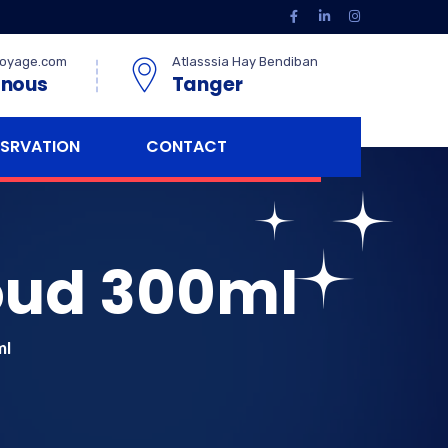
oyage.com
Atlasssia Hay Bendiban
 nous
Tanger
ESRVATION
CONTACT
 oud 300ml
ml