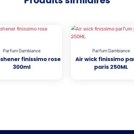
Produits similaires
Add to wishlist
Parfum Dambiance
Parfum Dambiance
eshener finissimo rose
Air wick finissimo p
300ml
paris 250ML