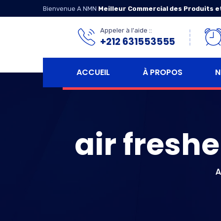
Bienvenue A NMN
Meilleur Commercial des Produits e
Appeler à l'aide ::
+212 631553555
ACCUEIL
À PROPOS
N
air fresh
A