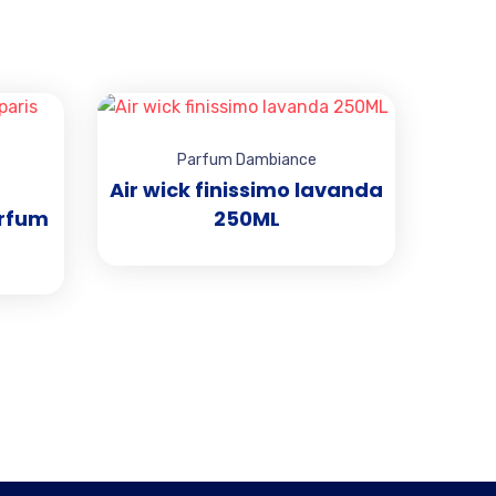
Add to wishlist
Add to wishlist
Parfum Dambiance
Air wick finissimo lavanda
arfum
250ML