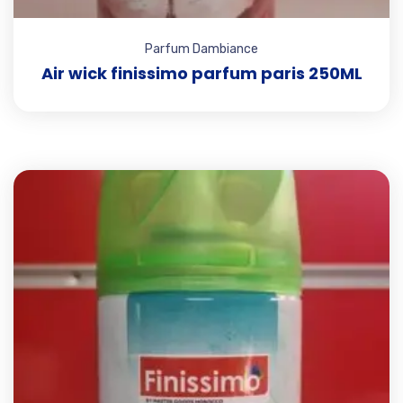
Parfum Dambiance
Air wick finissimo parfum paris 250ML
Add t