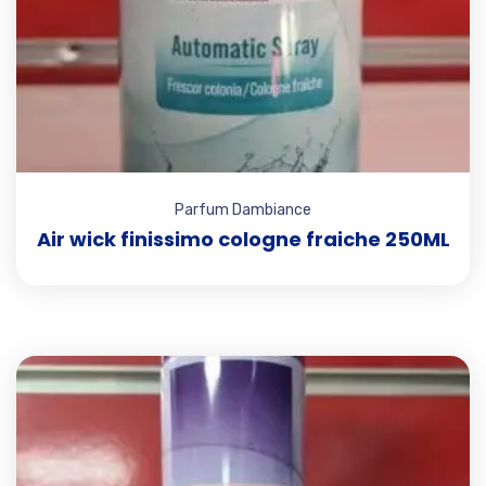
Parfum Dambiance
Air wick finissimo cologne fraiche 250ML
Add t