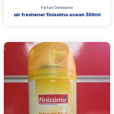
Parfum Dambiance
air freshener finissimo ocean 300ml
Add t