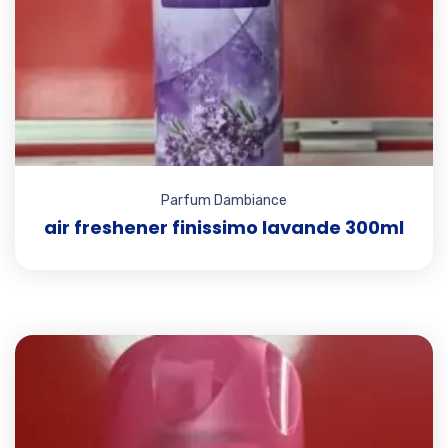
Parfum Dambiance
air freshener finissimo lavande 300ml
Add t