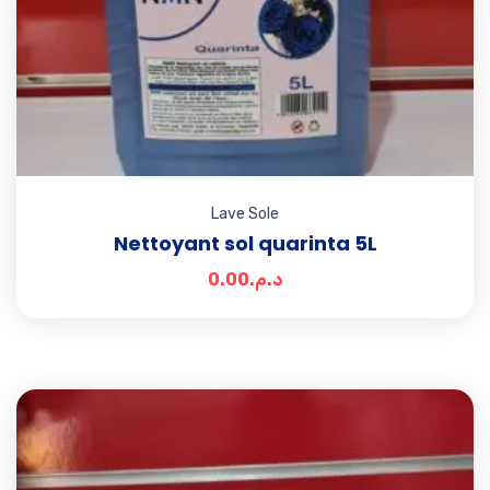
Lave Sole
Nettoyant sol quarinta 5L
0.00
د.م.
Add t