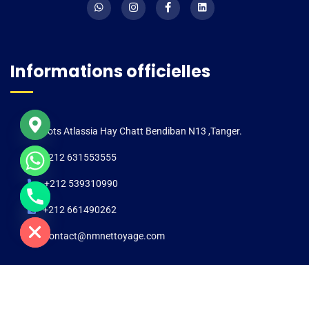
Informations officielles
Lots Atlassia Hay Chatt Bendiban N13 ,Tanger.
+212 631553555
+212 539310990
e chaty
+212 661490262
contact@nmnettoyage.com