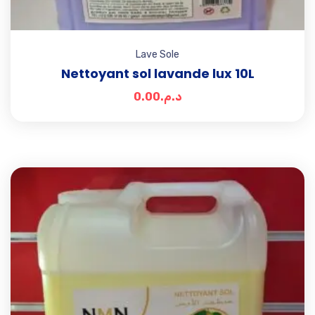
Lave Sole
Nettoyant sol lavande lux 10L
0.00
د.م.
Add t