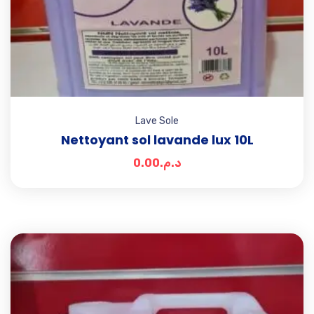
Lave Sole
Nettoyant sol lavande lux 10L
0.00
د.م.
Add t