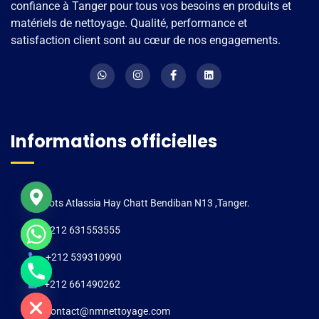
confiance à Tanger pour tous vos besoins en produits et
matériels de nettoyage. Qualité, performance et
satisfaction client sont au cœur de nos engagements.
Informations officielles
Lots Atlassia Hay Chatt Bendiban N13 ,Tanger.
+212 631553555
+212 539310990
e chaty
+212 661490262
contact@nmnettoyage.com