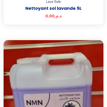
Lave Sole
Nettoyant sol lavande 5L
0.00
د.م.
Add t