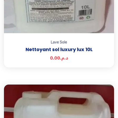
Lave Sole
Nettoyant sol luxury lux 10L
0.00
د.م.
Add t