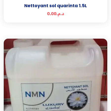
Nettoyant sol quarinta 1.5L
0.00
د.م.
Add t