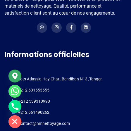
matériels de nettoyage. Qualité, performance et
satisfaction client sont au cœur de nos engagements.
Informations officielles
Lots Atlassia Hay Chatt Bendiban N13 ,Tanger.
+212 631553555
+212 539310990
e chaty
+212 661490262
contact@nmnettoyage.com